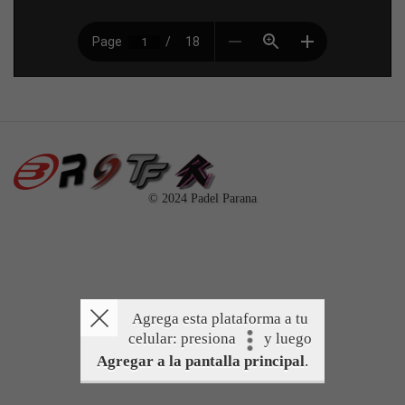
© 2024 Padel Parana
Agrega esta plataforma a tu
celular: presiona
y luego
Agregar a la pantalla principal
.